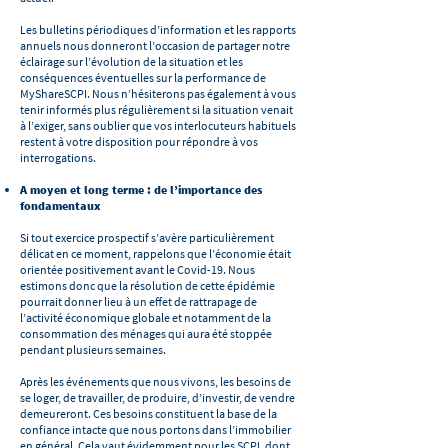
Les bulletins périodiques d’information et les rapports
annuels nous donneront l’occasion de partager notre
éclairage sur l’évolution de la situation et les
conséquences éventuelles sur la performance de
MyShareSCPI. Nous n’hésiterons pas également à vous
tenir informés plus régulièrement si la situation venait
à l’exiger, sans oublier que vos interlocuteurs habituels
restent à votre disposition pour répondre à vos
interrogations.
A moyen et long terme : de l’importance des
fondamentaux
Si tout exercice prospectif s’avère particulièrement
délicat en ce moment, rappelons que l’économie était
orientée positivement avant le Covid-19. Nous
estimons donc que la résolution de cette épidémie
pourrait donner lieu à un effet de rattrapage de
l’activité économique globale et notamment de la
consommation des ménages qui aura été stoppée
pendant plusieurs semaines.
Après les événements que nous vivons, les besoins de
se loger, de travailler, de produire, d’investir, de vendre
demeureront. Ces besoins constituent la base de la
confiance intacte que nous portons dans l’immobilier
en général. Cela vaut évidemment pour les SCPI, dont