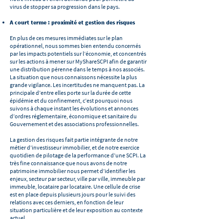
virus de stopper sa progression dans le pays.
A court terme : proximité et gestion des risques
En plus de ces mesures immédiates sur le plan
opérationnel, nous sommes bien entendu concernés
par les impacts potentiels sur l’économie, et concentrés
sur les actions à mener sur MyShareSCPI afin de garantir
une distribution pérenne dans le temps à nos associés.
La situation que nous connaissons nécessite la plus
grande vigilance. Les incertitudes ne manquent pas. La
principale d’entre elles porte sur la durée de cette
épidémie et du confinement, c’est pourquoi nous
suivons à chaque instant les évolutions et annonces
d’ordres réglementaire, économique et sanitaire du
Gouvernement et des associations professionnelles.
La gestion des risques fait partie intégrante de notre
métier d’investisseur immobilier, et de notre exercice
quotidien de pilotage de la performance d’une SCPI. La
très fine connaissance que nous avons de notre
patrimoine immobilier nous permet d’identifier les
enjeux, secteur par secteur, ville par ville, immeuble par
immeuble, locataire par locataire. Une cellule de crise
est en place depuis plusieurs jours pour le suivi des
relations avec ces derniers, en fonction de leur
situation particulière et de leur exposition au contexte
actuel.