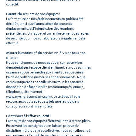
collectif.
Garantir la sécurité de nos équipes :
La fermeture de nos établissements au public a été
décidée, ainsi que l’annulation de tous nos
déplacements, et l’interdiction des réunions
présentielles. Un rappel et un renforcement des règles
de sécurité pour nos collaborateurs a également été
effectué.
Assurer la continuité du service vis-à-vis de tous nos
clients :
Nous continuons de nous appuyer sur les services
dématérialisés (espace client en ligne), et nous sommes
organisés pour permettre aux clients de souscrire à
l’aide de bulletins numérisés et par virements. Nous
communiquerons par ailleurs via tous les canaux à
disposition de façon ciblée (communiqués, emails,
téléphone, site internet –
www.mysharecompany.com
). Le télétravail et le
recours aux outils adéquats tels que les logiciels
collaboratifs sont mis en place.
Contribuer à l’effort collectif :
La totalité de nos équipes télétravaillent, à temps plein.
En suivant les consignes et en faisant preuve de
discipline individuelle et collective, nous contribuons à
notre niveau à l’effort demandé pour permettre au